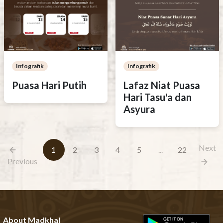
Infografik
Infografik
Puasa Hari Putih
Lafaz Niat Puasa
Hari Tasu'a dan
Asyura
Next
1
2
3
4
5
...
22
Previous
About Madkhal